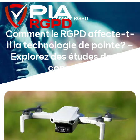
Conseils RGPD
Comment le RGPD affecte-t-
il la technologie de pointe? –
Explorez des études de cas
concrètes