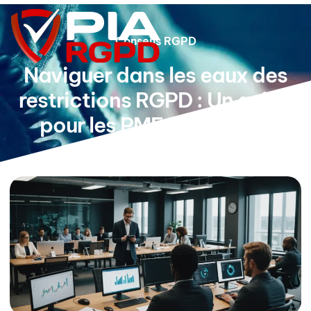
Conseils RGPD
Naviguer dans les eaux des
restrictions RGPD : Un guide
pour les PME High-Tech